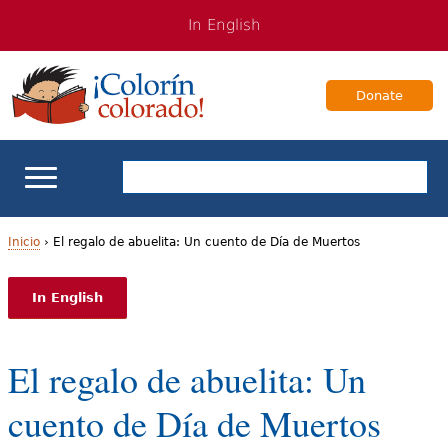
Jump
Jump
In English
to
to
navigation
Content
Donate
Apoyo escolar
Inicio
›
El regalo de abuelita: Un cuento de Día de Muertos
U
Enseñanza de los estudiantes bilingües
In English
s
Para Familias
t
El regalo de abuelita: Un
e
Libros & Autores
cuento de Día de Muertos
d
Videos