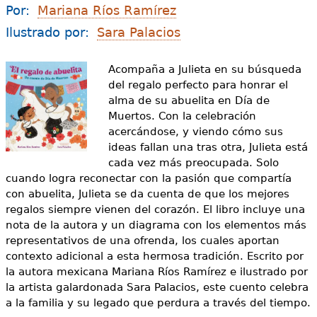
e
Por:
Mariana Ríos Ramírez
s
Más recursos
Ilustrado por:
Sara Palacios
t
Acompaña a Julieta en su búsqueda
á
del regalo perfecto para honrar el
alma de su abuelita en Día de
a
Muertos. Con la celebración
q
acercándose, y viendo cómo sus
ideas fallan una tras otra, Julieta está
u
cada vez más preocupada. Solo
cuando logra reconectar con la pasión que compartía
í
con abuelita, Julieta se da cuenta de que los mejores
regalos
siempre
vienen del corazón. El libro incluye una
nota de la autora y un diagrama con los elementos más
representativos de una ofrenda, los cuales aportan
contexto adicional a esta hermosa tradición. Escrito por
la autora mexicana Mariana Ríos Ramírez e ilustrado por
la artista galardonada Sara Palacios, este cuento celebra
a la familia y su legado que perdura a través del tiempo.