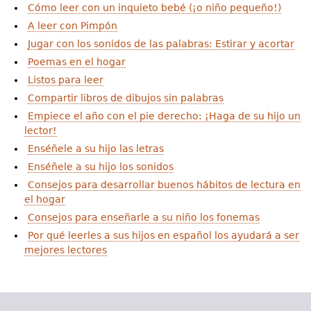
e
Cómo leer con un inquieto bebé (¡o niño pequeño!)
A leer con Pimpón
s
Más recursos
Jugar con los sonidos de las palabras: Estirar y acortar
t
Poemas en el hogar
á
Listos para leer
Compartir libros de dibujos sin palabras
a
Empiece el año con el pie derecho: ¡Haga de su hijo un
q
lector!
Enséñele a su hijo las letras
u
Enséñele a su hijo los sonidos
í
Consejos para desarrollar buenos hábitos de lectura en
el hogar
Consejos para enseñarle a su niño los fonemas
Por qué leerles a sus hijos en español los ayudará a ser
mejores lectores