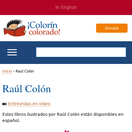
Jump
Jump
In English
to
to
navigation
Content
Donate
Apoyo escolar
Inicio
›
Raúl Colón
U
Raúl Colón
Enseñanza de los estudiantes bilingües
s
Para Familias
t
Entrevistas en video
e
Estos libros ilustrados por Raúl Colón están disponibles en
Libros & Autores
español.
d
Videos