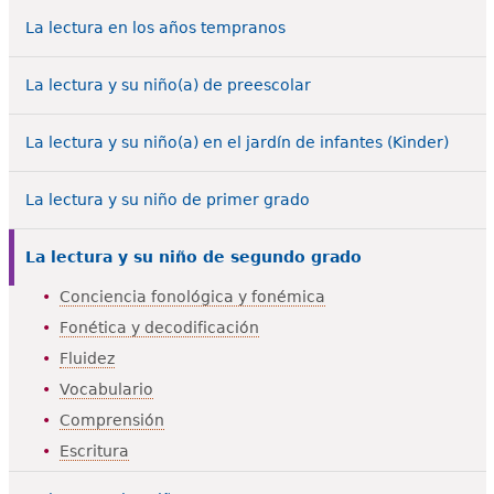
e
La lectura en los años tempranos
s
Más recursos
t
La lectura y su niño(a) de preescolar
á
La lectura y su niño(a) en el jardín de infantes (Kinder)
a
La lectura y su niño de primer grado
q
u
La lectura y su niño de segundo grado
í
Conciencia fonológica y fonémica
Fonética y decodificación
Fluidez
Vocabulario
Comprensión
Escritura