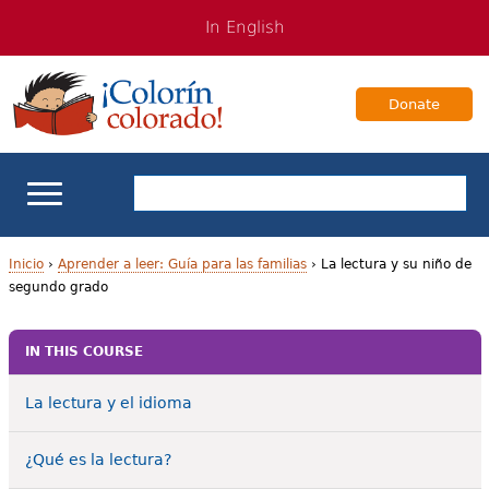
Jump
Jump
In English
to
to
navigation
Content
Donate
Apoyo escolar
Inicio
›
Aprender a leer: Guía para las familias
›
La lectura y su niño de
segundo grado
U
Enseñanza de los estudiantes bilingües
s
IN THIS COURSE
Para Familias
t
La lectura y el idioma
e
Libros & Autores
d
¿Qué es la lectura?
Videos