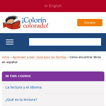
Jump
Jump
In English
to
to
navigation
Content
Donate
Apoyo escolar
Inicio
›
Aprender a leer: Guía para las familias
›
Cómo encontrar libros
en español
U
Enseñanza de los estudiantes bilingües
s
IN THIS COURSE
Para Familias
t
La lectura y el idioma
e
Libros & Autores
d
¿Qué es la lectura?
Videos