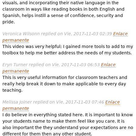
visuals, and incorporating their native language in the
classroom in ways like reading books in both English and
Spanish, helps instill a sense of confidence, security and
pride.
Veronica Wilsonn
replied on
Vie, 2017-11-03 02:39
Enlace
permanente
This video was very helpful; I gained more tools to add to my
toolbox to help me better address the needs of my students.
Eryn Turner
replied on
Vie, 2017-11-03 06:53
Enlace
permanente
This is very useful information for classroom teachers and
really help break it down to make applicable to every day
teaching.
Melissa Joiner
replied on
Vie, 2017-11-03 07:46
Enlace
permanente
I do believe in everything stated here. It is important to know
your students name to make them feel like you care. It is
also important the they understand your expectations are no
different for them then any other student.