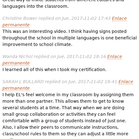
languages into the classroom.
Christine Bower
replied on
Jue, 2017-11-02 17:43
Enlace
permanente
This was an interesting video. I think having signs posted
throughout the school in multiple languages is one beneficial
improvement to school climate.
Wanda Nichol
replied on
Jue, 2017-11-02 18:16
Enlace
permanente
I learned all of this when I took my certification.
SARAH L BULLARD
replied on
Jue, 2017-11-02 18:41
Enlace
permanente
I help EL's feel welcome in my classroom by assigning them
more than one partner. This allows them to get to know
several students at a time. That way when we are doing
small group collaboration or activities they can feel
comfortable with a group of students instead of just one.
Also, I allow their peers to communicate instructions,
class/school rules to them so they can adjust a little more