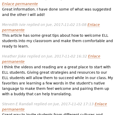
Enlace permanente
Great information. I have done some of what was suggested
and the other I will add!
Meredith Ivie
replied on
Jue, 2017-11-02 15:08
Enlace
permanente
This article has some great tips about how to welcome ELL
students into my classroom and make them comfortable and
ready to learn.
Heather Jiske
replied on
Jue, 2017-11-02 16:32
Enlace
permanente
I think the videos and reading are a great place to start with
ELL students. Giving great strategies and resources to our
ELL students will allow them to succeed while in our class. My
favorites are learning a few words in the student's native
language to make them feel welcome and pairing them up
with a buddy that can help translating.
Steven E Randall
replied on
Jue, 2017-11-02 17:13
Enlace
permanente
Great way to invite students from different cultures and