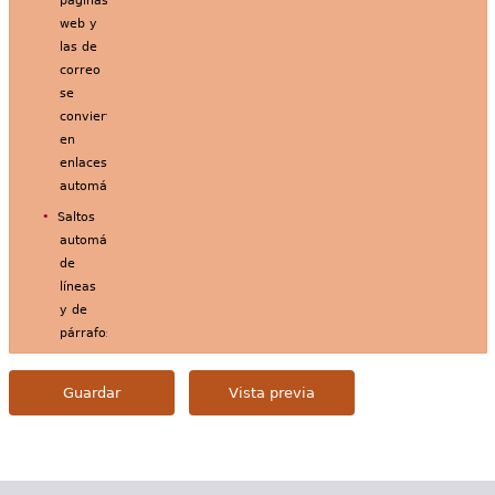
páginas
web y
las de
correo
se
convierten
en
enlaces
automáticamente.
Saltos
automáticos
de
líneas
y de
párrafos.