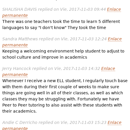
SHALISHA DAVIS
replied on
Vie, 2017-11-03 09:44
Enlace
permanente
There was one teachers took the time to learn 5 different
languages to say "I don't know" They took the time
Sandra Matthews
replied on
Vie, 2017-11-03 12:24
Enlace
permanente
Keeping a welcoming environment help student to adjust to
school culture and improve in academics
Jerry Hancock
replied on
Vie, 2017-11-03 14:32
Enlace
permanente
Whenever I receive a new ELL student, I regularly touch base
with them during their first couple of weeks to make sure
things are going well in all of their classes, as well as which
classes they may be struggling with. Fortunately we have
Peer to Peer tutoring to also assist with these students with
their academics.
Andie C Derricho
replied on
Vie, 2017-11-03 15:23
Enlace
permanente