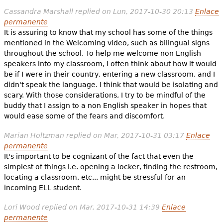
Cassandra Marshall
replied on
Lun, 2017-10-30 20:13
Enlace
permanente
It is assuring to know that my school has some of the things
mentioned in the Welcoming video, such as bilingual signs
throughout the school. To help me welcome non English
speakers into my classroom, I often think about how it would
be if I were in their country, entering a new classroom, and I
didn't speak the language. I think that would be isolating and
scary. With those considerations, I try to be mindful of the
buddy that I assign to a non English speaker in hopes that
would ease some of the fears and discomfort.
Marian Holtzman
replied on
Mar, 2017-10-31 03:17
Enlace
permanente
It's important to be cognizant of the fact that even the
simplest of things i.e. opening a locker, finding the restroom,
locating a classroom, etc... might be stressful for an
incoming ELL student.
Lori Wood
replied on
Mar, 2017-10-31 14:39
Enlace
permanente