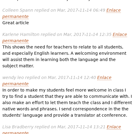
Colleen Spann
replied on
Mar, 2017-11-14 06:49
Enlace
permanente
Great article
Karlene Hamilton
replied on
Mar, 2017-11-14 12:35
Enlace
permanente
This shows the need for teachers to relate to all students,
and especially English learners. A welcoming environment
will assist them in learning both the language and the
subject matter.
wendy leo
replied on
Mar, 2017-11-14 12:40
Enlace
permanente
In order to make my students feel more welcome in class I
try to find a student that they are able to communicate with. I
also make an effort to let them teach the class and I different
native words and phrases. I send correspondence in the the
students' language and provide a translator at conference.
Lisa Bradberry
replied on
Mar, 2017-11-14 13:21
Enlace
permanente