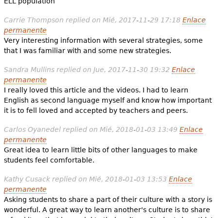
ELL population
Carrie Thompson
replied on
Mié, 2017-11-29 17:18
Enlace
permanente
Very interesting information with several strategies, some
that I was familiar with and some new strategies.
Sandra Mullins
replied on
Jue, 2017-11-30 19:32
Enlace
permanente
I really loved this article and the videos. I had to learn
English as second language myself and know how important
it is to fell loved and accepted by teachers and peers.
Carlos Oyanedel
replied on
Mié, 2018-01-03 13:49
Enlace
permanente
Great idea to learn little bits of other languages to make
students feel comfortable.
Kathy Cusack
replied on
Mié, 2018-01-03 13:53
Enlace
permanente
Asking students to share a part of their culture with a story is
wonderful. A great way to learn another's culture is to share