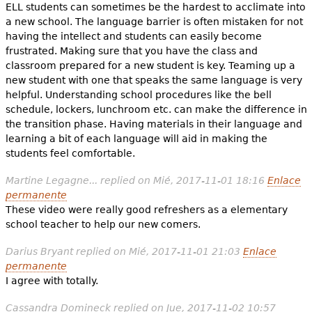
ELL students can sometimes be the hardest to acclimate into
a new school. The language barrier is often mistaken for not
having the intellect and students can easily become
frustrated. Making sure that you have the class and
classroom prepared for a new student is key. Teaming up a
new student with one that speaks the same language is very
helpful. Understanding school procedures like the bell
schedule, lockers, lunchroom etc. can make the difference in
the transition phase. Having materials in their language and
learning a bit of each language will aid in making the
students feel comfortable.
Martine Legagne...
replied on
Mié, 2017-11-01 18:16
Enlace
permanente
These video were really good refreshers as a elementary
school teacher to help our new comers.
Darius Bryant
replied on
Mié, 2017-11-01 21:03
Enlace
permanente
I agree with totally.
Cassandra Domineck
replied on
Jue, 2017-11-02 10:57