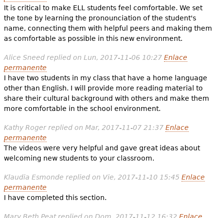
It is critical to make ELL students feel comfortable. We set
the tone by learning the pronounciation of the student's
name, connecting them with helpful peers and making them
as comfortable as possible in this new environment.
Alice Sneed
replied on
Lun, 2017-11-06 10:27
Enlace
permanente
I have two students in my class that have a home language
other than English. I will provide more reading material to
share their cultural background with others and make them
more comfortable in the school environment.
Kathy Roger
replied on
Mar, 2017-11-07 21:37
Enlace
permanente
The videos were very helpful and gave great ideas about
welcoming new students to your classroom.
Klaudia Esmonde
replied on
Vie, 2017-11-10 15:45
Enlace
permanente
I have completed this section.
Mary Beth Peat
replied on
Dom, 2017-11-12 16:32
Enlace