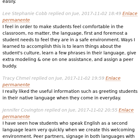
easily.
Lee Stephanie Cobb
replied on
Jue, 2017-11-02 18:49
Enlace
permanente
I feel in order to make students feel comfortable in the
classroom, no matter, the language, first and foremost a
student needs to feel they are in a safe environment. Ways I
learned to accomplish this is to learn things about the
student's culture, learn a few phrases in their language, give
extra modeling & one on one assistance, and assign a peer
buddy.
Tracy Chmel
replied on
Jue, 2017-11-02 19:59
Enlace
permanente
I really liked the useful information such as greeting students
in their native language when they come in everyday.
Jennifer Covington
replied on
Jue, 2017-11-02 20:55
Enlace
permanente
I have seen how students who speak English as a second
language learn very quickly when we create this welcoming
environment. Peer partners, signage in both languages with