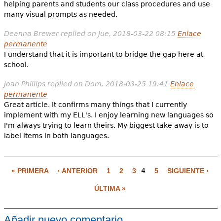
helping parents and students our class procedures and use
many visual prompts as needed.
Deanna Brewer
replied on
Jue, 2018-03-22 08:15
Enlace
permanente
I understand that it is important to bridge the gap here at
school.
Joan Phillips
replied on
Dom, 2018-03-25 19:41
Enlace
permanente
Great article. It confirms many things that I currently
implement with my ELL's. I enjoy learning new languages so
I'm always trying to learn theirs. My biggest take away is to
label items in both languages.
P
« PRIMERA
‹ ANTERIOR
1
2
3
4
5
SIGUIENTE ›
á
g
ÚLTIMA »
i
n
Añadir nuevo comentario