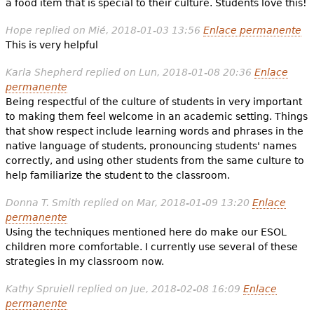
a food item that is special to their culture. Students love this!
Hope
replied on
Mié, 2018-01-03 13:56
Enlace permanente
This is very helpful
Karla Shepherd
replied on
Lun, 2018-01-08 20:36
Enlace
permanente
Being respectful of the culture of students in very important
to making them feel welcome in an academic setting. Things
that show respect include learning words and phrases in the
native language of students, pronouncing students' names
correctly, and using other students from the same culture to
help familiarize the student to the classroom.
Donna T. Smith
replied on
Mar, 2018-01-09 13:20
Enlace
permanente
Using the techniques mentioned here do make our ESOL
children more comfortable. I currently use several of these
strategies in my classroom now.
Kathy Spruiell
replied on
Jue, 2018-02-08 16:09
Enlace
permanente