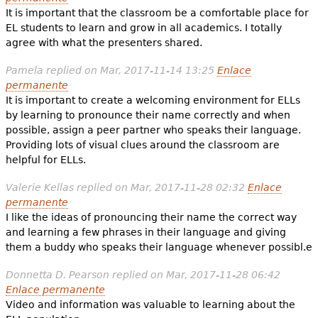
It is important that the classroom be a comfortable place for
EL students to learn and grow in all academics. I totally
agree with what the presenters shared.
Pamela
replied on
Mar, 2017-11-14 13:25
Enlace
permanente
It is important to create a welcoming environment for ELLs
by learning to pronounce their name correctly and when
possible, assign a peer partner who speaks their language.
Providing lots of visual clues around the classroom are
helpful for ELLs.
Valerie Kellas
replied on
Mar, 2017-11-28 02:32
Enlace
permanente
I like the ideas of pronouncing their name the correct way
and learning a few phrases in their language and giving
them a buddy who speaks their language whenever possibl.e
Donnetta D. Pearson
replied on
Mar, 2017-11-28 06:42
Enlace permanente
Video and information was valuable to learning about the