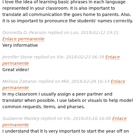
I love the idea of learning basic phrases in each language
represented in your classroom. It is also important to
translate all communication the goes home to parents. Also,
it is so important to pronounce the students' names correctly.
Donnetta D. Pearson
replied on
Lun, 2018-02-12 19:21
Enlace permanente
Very informative
Jennifer Stone
replied on
Vie, 2018-02-23 06:39
Enlace
permanente
Great video!
Melissa Zabarac
replied on
Mié, 2018-02-28 16:14
Enlace
permanente
In my classroom I usually assign a peer partner and
translator when possible. I use labels or visuals to help model
common requests, items, and pharses.
Suzzanne Manley
replied on
Vie, 2018-03-16 16:00
Enlace
permanente
I understand that it is very important to start the year off on