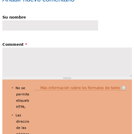
a
s
Su nombre
Comment
*
Más información sobre los formatos de texto
No se
permiten
etiquetas
HTML.
Las
direcciones
de las